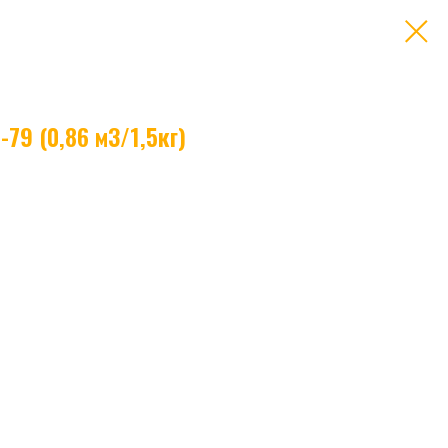
-79 (0,86 м3/1,5кг)
сокой чистоты. Применяется при сварке и резке металлов, в
роизводственных процессах для защиты от окисления. Поставляется
 качества и безопасности.