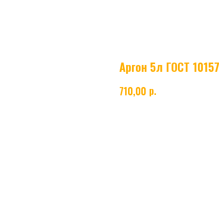
Аргон 5л ГОСТ 10157
р.
710,00
Аргон
— инертный технический газ вы
металлургии, электронике и других п
в баллонах, соответствует стандартам