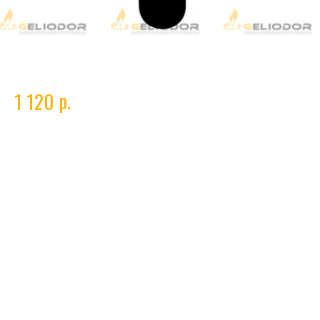
Азот 50л ГОСТ 9293-74 (7,2 м3)
р.
1 120
Азот
— технический газ высокой чистоты, широко применяемый в
промышленности. Используется для создания инертной среды,
защиты от окисления, в технологических и производственных
процессах. Поставляется в баллонах, соответствует требованиям
качества и безопасности.