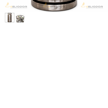
Криоцилиндр КЦ450-100-2.3 с электронным
уровнемером
Криоцилиндр
КЦ450-100-2.3 с электронным уровнемером
—
современное и эффективное решение для хранения и транспортировки
сжиженных газов. Данный криогенный резервуар обеспечивает
надежное хранение продукта и его последующее преобразование в
газообразное состояние для использования в промышленных и
медицинских процессах.
Комплект поставки включает:
• криоцилиндр КЦ450-100-2.3 с электронным уровнемером;
• комплект технической документации;
• инструкцию по эксплуатации.