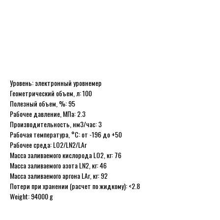
Доставка осуществляется по всей территории Российской Федерации
транспортными компаниями
Деловые линии, КИТ, ПЭК и Энергия.
Вы можете приобрести криоцилиндр
КЦ450-100-2.3
объемом 100
литров и давлением 2,3 МПа по выгодной цене, обратившись к
менеджерам ООО «Гелиодор» для уточнения условий поставки и
расчета стоимости.
Уровень: электронный уровнемер
Геометрический объем, л: 100
Полезный объем, %: 95
Рабочее давление, МПа: 2.3
Производительность, нм3/час: 3
Рабочая температура, °С: от -196 до +50
Рабочее среда: LO2/LN2/LAr
Масса заливаемого кислорода LO2, кг: 76
Масса заливаемого азота LN2, кг: 46
Масса заливаемого аргона LAr, кг: 92
Потери при хранении (расчет по жидкому): <2.8
Weight: 94000 g