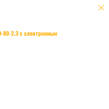
-80-2.3 с электронным
ектронным уровнемером
— современное и эффективное
вки сжиженных газов. Данный криогенный резервуар обеспечивает
следующее преобразование в газообразное состояние для
ицинских процессах.
ронным уровнемером;
рритории Российской Федерации транспортными компаниями
ергия.