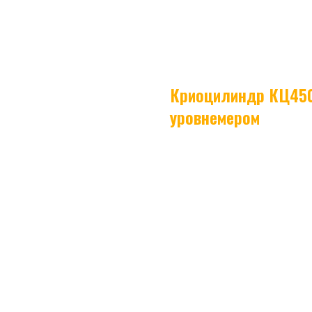
Криоцилиндр КЦ450
уровнемером
Криоцилиндр
КЦ450-80-2.3 с эл
решение для хранения и транспортиро
надежное хранение продукта и его по
использования в промышленных и мед
Комплект поставки включает:
• криоцилиндр КЦ450-80-2.3 с элект
• комплект технической документации;
• инструкцию по эксплуатации.
Доставка осуществляется по всей те
Деловые линии, КИТ, ПЭК и Эн