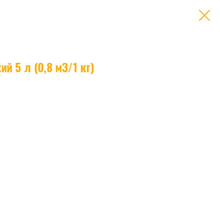
й 5 л (0,8 м3/1 кг)
цвета и запаха, получаемый путем низкотемпературной
электролиза воды. Баллоны с кислородом 5 литров задействуют
конструкций и иных техническихоперациях. Кислород активно
ет чего это вещество получило популярность при проведении