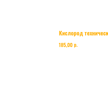
Кислород технически
р.
185,00
Технический кислород
- газ без 
ректификации воздуха или с помощью 
при газопламенной обработке металло
поддерживает процессы горения, за сч
сварочных работ.