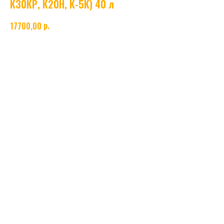
К30КР, К20Н, К-5К) 40 л
р.
17700,00
Пустые газовые баллоны объёмом 40 л, изготовленные по ГОСТ 949-73. Подходят для
хранения и транспортировки технических газов. Типы: смесь К18, К-2У, К-5У, К30КР,
К20Н, К-5К. Предназначены для промышленного и технического использования.