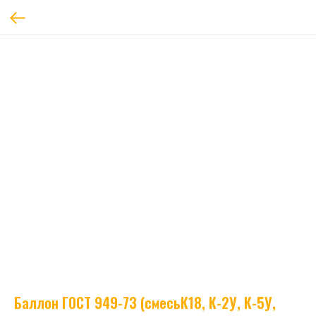
Баллон ГОСТ 949-73 (смесьК18, К-2У, К-5У,