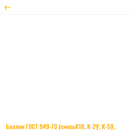
Баллон ГОСТ 949-73 (смесьК18, К-2У, К-5У,