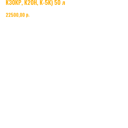
К30КР, К20Н, К-5К) 50 л
р.
22500,00
Пустые газовые баллоны объёмом 50 л, изготовленные по ГОСТ 949-73. Подходят для
хранения и транспортировки технических газов. Типы: смесь К18, К-2У, К-5У, К30КР,
К20Н, К-5К. Предназначены для промышленного и технического использования.