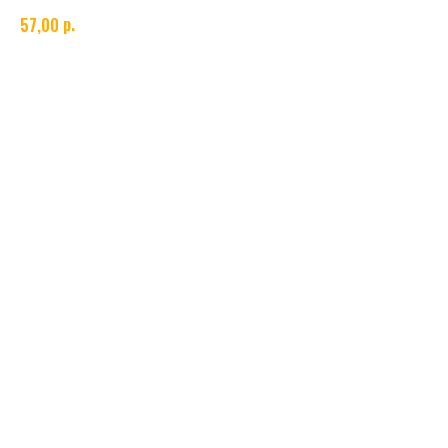
р.
57,00
Технические характеристики цанги для горелок
Диаметр электрода
1.6 мм
Количество
1 шт