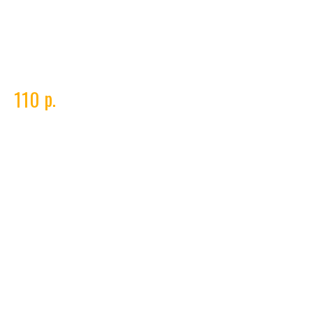
Сопло газ. ф6,5 IGS0041
р.
110