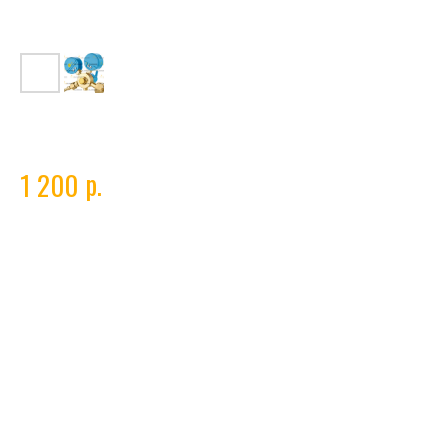
Редуктор кислородный СВАРОГ БКО 50-12,5
р.
1 200
Технические характеристики кислородного редуктора Сварог
OR-137A-AL 98174
Тип газа
кислород
Мах рабочее давление
1.25 МПа
Max пропускная способность
50 м³/ч
Входное соединение
G3/4
Выходное соединение