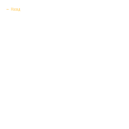
Назад