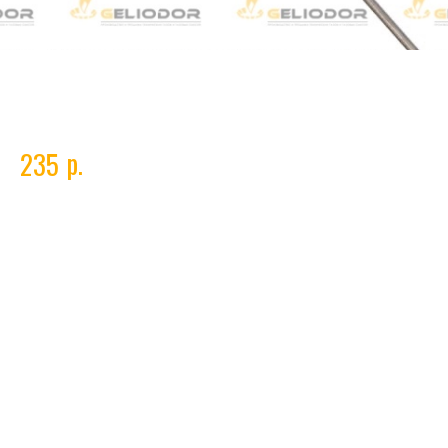
Электрод вольфрамовый WL-20 ф3,0*175мм(лантан)
синий
р.
235
Технические характеристики вольфрамового электрода
Вес нетто
0.026 кг
Габариты без упаковки
175x3x3 мм
Длина
175 мм
Марка
WL20
Ток (режим сварки)
AC/DC
Цвет