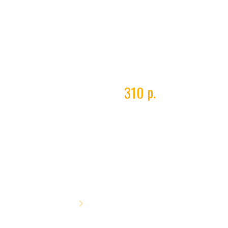
Переходник Сп21,8-G3/4
р.
310