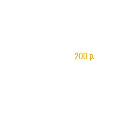
Соединитель универсальн
р.
200
Технические характеристики у
Материал
латунь
Вход 1
6 мм
Вход 2
9 мм