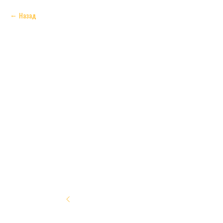
Назад