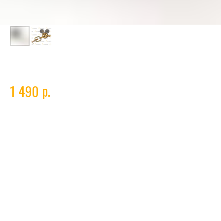
Редуктор ацетиленовый Редиус БАО-5-1,5
р.
1 490
Технические характеристики ацетиленового редуктора Сварог
94143
Тип газа
ацетилен
Мах рабочее давление
0.15 МПа
Max пропускная способность
5 м³/ч
Входное соединение
хомут
Выходное соединение