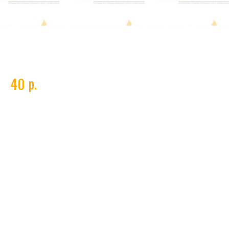
Хомут ЗУБР ,нерж.сталь, накатная лента 9 мм,12-20
мм
р.
40
Технические характеристики хомутов ЗУБР нерж. сталь
накатная лента 9мм 12-20мм
Тип
хомут червячный
Диаметр
12-20 мм
Ширина
9 мм
Материал
нержавеющая сталь
Покрытие
нет