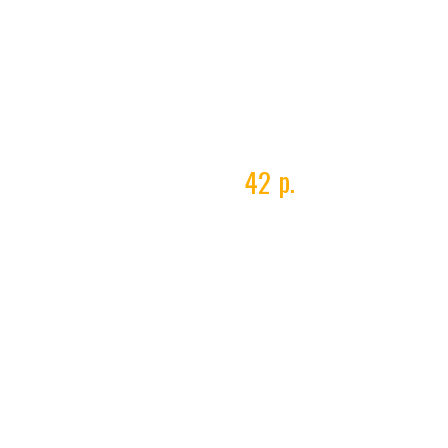
Стекло ТИСС 90*110 №11
р.
42